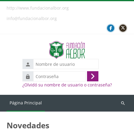
Salta al contenido principal
http://www.fundacionalbor.org
info@fundacionalbor.org
Nombre
de
Contraseña
usuario
Acceder
¿Olvidó su nombre de usuario o contraseña?
Página Principal
Buscar
cursos
Novedades